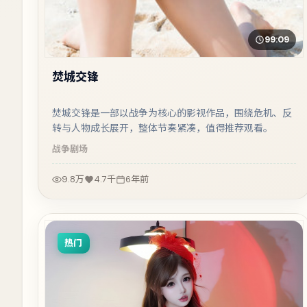
99:09
焚城交锋
焚城交锋是一部以战争为核心的影视作品，围绕危机、反
转与人物成长展开，整体节奏紧凑，值得推荐观看。
战争
剧场
9.8万
4.7千
6年前
热门