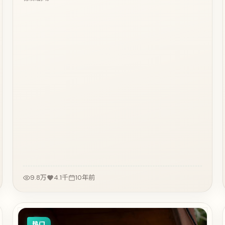
9.8万
4.1千
10年前
热门