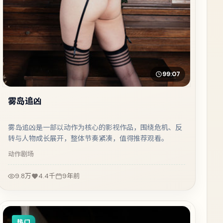
99:07
雾岛追凶
雾岛追凶是一部以动作为核心的影视作品，围绕危机、反
转与人物成长展开，整体节奏紧凑，值得推荐观看。
动作
剧场
9.8万
4.4千
9年前
热门