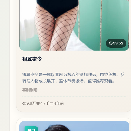
99:52
银翼密令
银翼密令是一部以喜剧为核心的影视作品，围绕危机、反
转与人物成长展开，整体节奏紧凑，值得推荐观看。
喜剧
剧场
9.8万
4.7千
4年前
热门