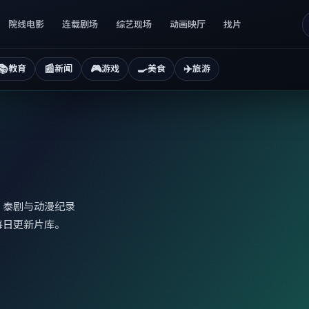
院线电影
连载剧场
综艺现场
动画映厅
找片
📚
📰
🎮
🍳
✈️
教育
新闻
游戏
美食
旅游
、泰剧与动漫纪录
每日更新片库。