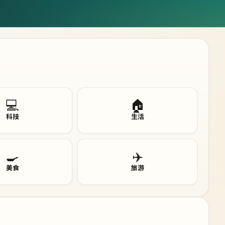
💻
🏠
科技
生活
🍳
✈️
美食
旅游